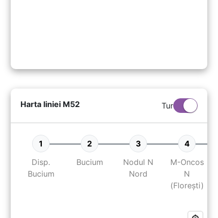
Harta liniei
M52
Tur
1
2
3
4
Disp.
Bucium
Nodul N
M-Oncos
Bucium
Nord
N
(Florești)