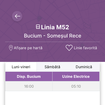
Linia
M52
Bucium - Someșul Rece
Afișare pe hartă
Linie favorită
Luni-vineri
Sâmbătă
Duminică
Disp. Bucium
Uzine Electrice
16:00
05:10