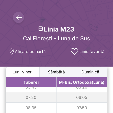
Linia
M23
Cal.Florești - Luna de Sus
Afișare pe hartă
Linie favorită
Luni-vineri
Sâmbătă
Duminică
05:00
*04:40
Taberei
M-Bis. Ortodoxa(Luna)
05:45
05:20
07:20
06:05
08:35
07:50