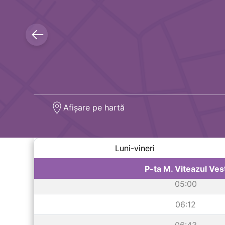
Afișare pe hartă
Luni-vineri
P-ta M. Viteazul Ves
05:00
06:12