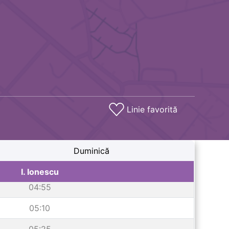
Linie favorită
Duminică
I. Ionescu
04:55
05:10