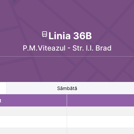
Linia
36B
P.M.Viteazul - Str. I.I. Brad
Sâmbătă
t