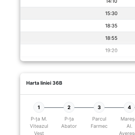
14:10
15:30
18:35
18:55
19:20
20:05
20:25
Harta liniei
36B
20:45
22:15
1
2
3
4
22:35
P-ța M.
P-ța
Parcul
Mareș
Viteazul
Abator
Farmec
Al.
Vest
Averes