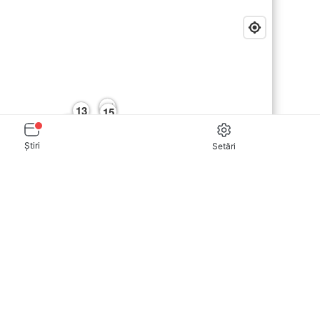
14
13
15
12
9
10
11
Știri
Setări