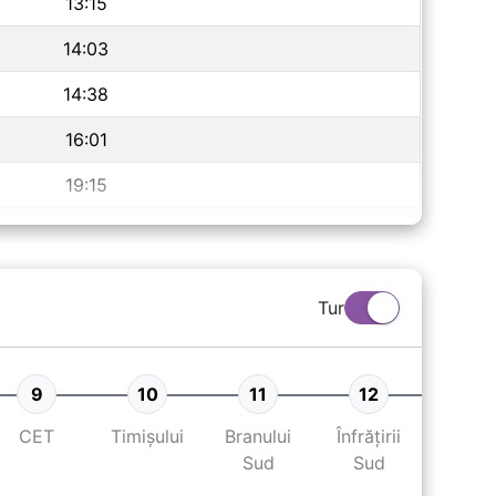
13:15
14:03
14:38
16:01
19:15
19:35
20:00
Tur
20:35
20:55
9
10
11
12
13
21:15
CET
Timișului
Branului
Înfrățirii
Pint
Sud
Sud
Vitea
Sud