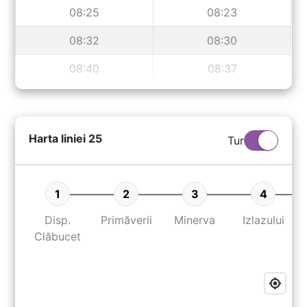
08:25
08:23
08:32
08:30
08:40
08:37
08:48
08:45
08:56
08:52
Harta liniei
25
Tur
09:04
09:00
09:10
09:08
1
2
3
4
09:16
09:16
Disp.
Primăverii
Minerva
Izlazului
Clăbucet
09:24
09:24
09:32
09:32
09:40
09:40