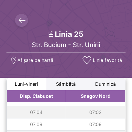
05:59
05:53
06:08
06:02
06:16
06:11
Linia
25
06:24
06:20
Str. Bucium - Str. Unirii
06:31
06:29
Afișare pe hartă
Linie favorită
06:38
06:38
06:45
06:46
Luni-vineri
Sâmbătă
Duminică
06:53
06:54
Disp. Clabucet
Snagov Nord
06:59
06:57
07:04
07:02
07:09
07:09